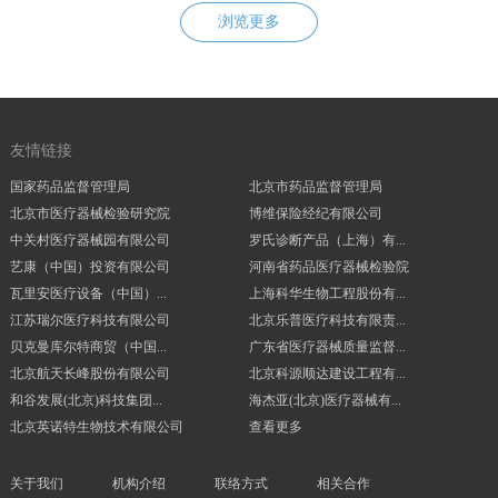
浏览更多
友情链接
国家药品监督管理局
北京市药品监督管理局
北京市医疗器械检验研究院
博维保险经纪有限公司
中关村医疗器械园有限公司
罗氏诊断产品（上海）有...
艺康（中国）投资有限公司
河南省药品医疗器械检验院
瓦里安医疗设备（中国）...
上海科华生物工程股份有...
江苏瑞尔医疗科技有限公司
北京乐普医疗科技有限责...
贝克曼库尔特商贸（中国...
广东省医疗器械质量监督...
北京航天长峰股份有限公司
北京科源顺达建设工程有...
和谷发展(北京)科技集团...
海杰亚(北京)医疗器械有...
北京英诺特生物技术有限公司
查看更多
关于我们
机构介绍
联络方式
相关合作