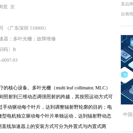
某品
 浏览
次
自测
（广东深圳 518000）
速器；多叶光栅；故障维修
标识码〕B
0097-03
。多叶光栅（multi leaf collimator, MLC）
则照射到三维动态调强照射的跨越，其按照运动方式可
 通过手动驱动每个叶片，达到调整辐射野轮廓的目的；电
中国
个微型电机独立驱动每个叶片单独运动，达到辐射野动态
医用直线加速器上的安装方式可分为外置式与内置式两