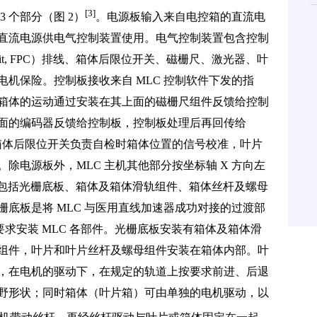
[3]
 个部分（图 2）
。电源板输入来自电控箱的直流电
电压的直流电源供电气控制装置使用。电气控制装置包含控制
d circuit, FPC）排线、箱体后限位开关、磁栅尺、激光器、叶
机保险。控制板接收来自 MLC 控制软件下发的指
箱体的运动通过安装在其上面的磁栅尺组件反馈给控制
面的编码器反馈给控制板，控制板处理后再回传给
与箱体后限位开关负责自检时箱体位置的信号校准，叶片
除电源板外，MLC 主机其他部分按坐标轴 X 方向左
置包括光栅底板、箱体及箱体滑轨组件、箱体丝杆及螺母
底板是将 MLC 与医用直线加速器成功对接的过渡部
要求安装 MLC 各部件。光栅底板安装有箱体及箱体滑
组件，叶片和叶片丝杆及螺母组件安装在箱体内部。叶
，在电机的驱动下，在规定的轨道上按要求前进、后退
野形状；同时箱体（叶片箱）可由单独的电机驱动，以