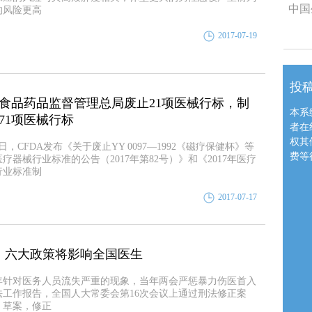
中国
的风险更高
2017-07-19
投
食品药品监督管理总局废止21项医械行标，制
本系
71项医械行标
者在
权其
2日，CFDA发布《关于废止YY 0097—1992《磁疗保健杯》等
费等
医疗器械行业标准的公告（2017年第82号）》和《2017年医疗
行业标准制
2017-07-17
，六大政策将影响全国医生
15年针对医务人员流失严重的现象，当年两会严惩暴力伤医首入
法工作报告，全国人大常委会第16次会议上通过刑法修正案
）草案，修正