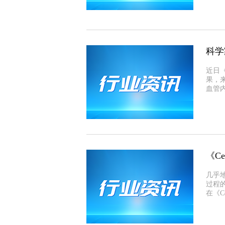
科学
近日《N
果，
血管
《C
几乎地
过程的
在《Ce