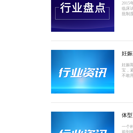
201
临床
批制
妊娠
妊娠
宝，
不敢
体型
一个
前列