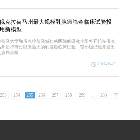
俄克拉荷马州最大规模乳腺癌筛查临床试验投
用新模型
拉荷马大学和俄克拉荷马城仁慈医院的研究小组将开始在俄克
马州进行有史以来最大的乳腺癌临床试验。该小组已经开发出
乳腺癌风险
2017-06-23
253
254
255
256
257
258
259
..
263
下