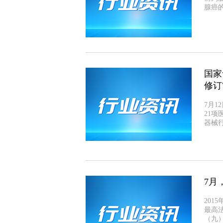
腺癌
国家
修订
7月1
21项
器械
7月
20
最高
（九