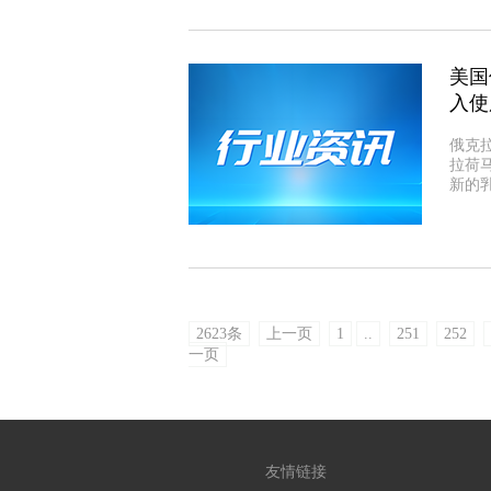
美国
入使
俄克
拉荷
新的
2623条
上一页
1
..
251
252
一页
友情链接