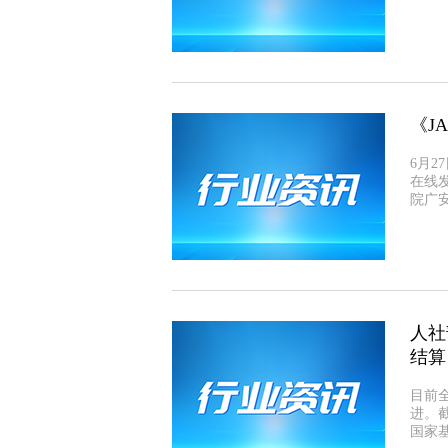
《J
6月
在线
院广
人社
结算
目前
进。截
国家