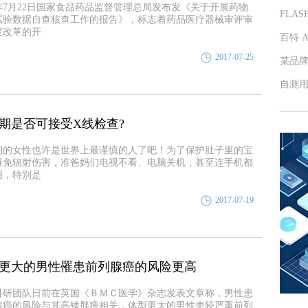
5年7月22日国家食品药品监督管理总局发布发《关于开展药物
FLA
试验数据自查核查工作的报告》，标志着药品医疗器械审评审
度改革的开
百特 
2017-07-25
某品
自测
期是否可接受X线检查?
期的女性也许是世界上最谨慎的人了吧！为了保护肚子里的宝
避免辐射伤害，准爸妈们电视不看、电脑关机，甚至连手机都
用，特别是
2017-07-19
更大的男性罹患前列腺癌的风险更高
科研团队日前在英国《ＢＭＣ医学》杂志发表文章称，男性患
腺癌的风险与其高矮胖瘦相关，体型更大的男性患较严重前列