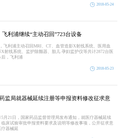
2018-05-24
，飞利浦继续“主动召回”723台设备
月，飞利浦主动召回MRI、CT、血管造影X射线系统、医用血
影X射线系统、监护除颤器、胎儿 孕妇监护仪等共计2872台医
备后，飞利浦
2018-05-23
药监局就器械延续注册等申报资料修改征求意
8年5月21日，国家药品监督管理局发布通知，就医疗器械延续
、临床试验审批申报资料要求及说明等修改事项，公开征求意
医疗器械延