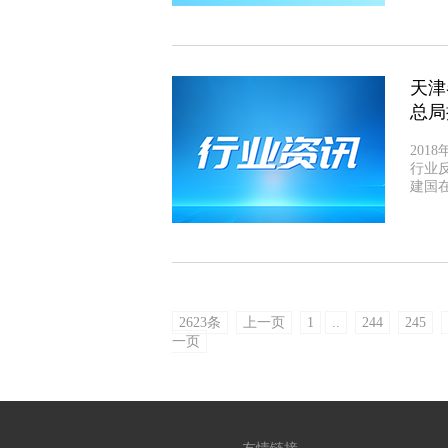
天津
总局
201
行业
建国
2623条
上一页
1
..
244
245
一页