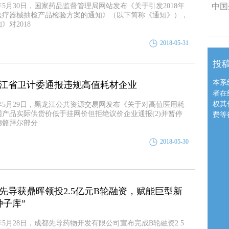
8年5月30日，国家药品监督管理局网站发布《关于引发2018年
中国
医疗器械抽检产品检验方案的通知》（以下简称《通知》），
》对2018
2018-05-31
投
本系
江省卫计委通报违规高值耗材企业
者在
权其
8年5月29日，黑龙江公共资源交易网发布《关于对高值医用耗
网产品实际供货价低于挂网价但拒绝议价企业通报(2)并暂停
费等
德骼拜尔部分
2018-05-30
先导获鼎晖领投2.5亿元B轮融资，赋能巨型新
种子库”
8年5月28日，成都先导药物开发有限公司宣布完成B轮融资2 5