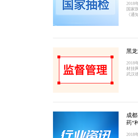
201
国家
《通知
黑龙
201
材挂
武汉
成都
药“
201