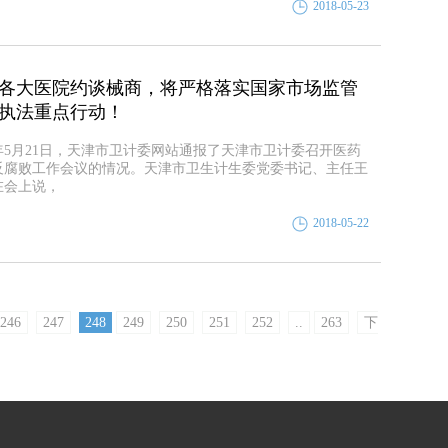
2018-05-23
各大医院约谈械商，将严格落实国家市场监管
执法重点行动！
8年5月21日，天津市卫计委网站通报了天津市卫计委召开医药
反腐败工作会议的情况。天津市卫生计生委党委书记、主任王
在会上说，
2018-05-22
246
247
248
249
250
251
252
..
263
下