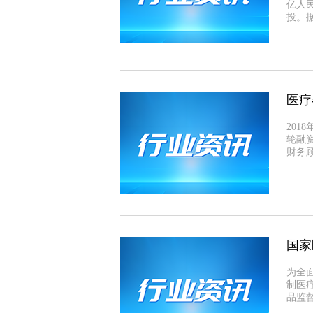
亿人
投。
医疗
201
轮融
财务
国家
为全
制医
品监