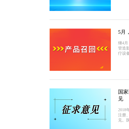
5月
继4
管造
疗设
国家
见
201
注册
见。