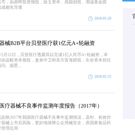
民币，由鼎晖投资领投，拾玉资本、燕园创投、渤溢基金跟
据成都先导透
2018-05-29
器械B2B平台贝登医疗获1亿元A+轮融资
8年5月22日，贝登医疗透露其以完成1亿人民币A+轮融资，本
资由远毅资本领投，疌泉中卫和东方富海跟投，生命资本担任
顾问。据悉，
2018-05-25
医疗器械不良事件监测年度报告（2017年）
面反映2017年我国医疗器械不良事件监测情况，及时、有效控
疗器械上市后风险，更好地保障公众用械安全，原国家食品药
督管理总局