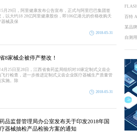
FLA
8年5月29日，阿里健康发布公告宣布，正式与阿里巴巴集团签
，以大约18 28亿阿里健康股份，即106亿港元的价格收购天
百特 
疗器械及保
某品
2018-05-31
自测
省8家械企被停产整改！
8年4月25日至28日，江西省食药监局组织对10家定制式义齿企
施飞行检查，进一步推进定制式义齿企业医疗器械生产质量管
范实施。除
2018-05-31
药品监督管理局办公室发布关于印发2018年国
疗器械抽检产品检验方案的通知