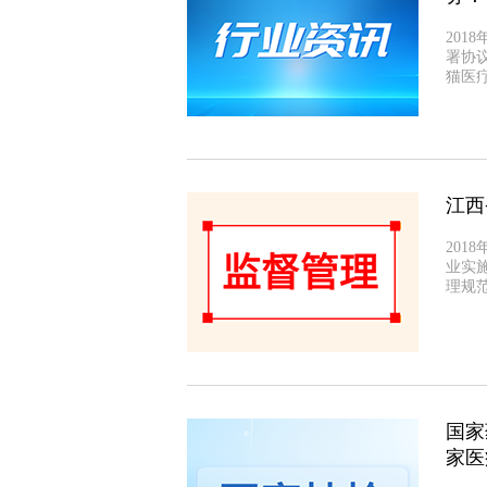
201
署协议
猫医
江西
201
业实
理规
国家
家医